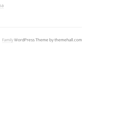
pa
Family
WordPress Theme by themehall.com