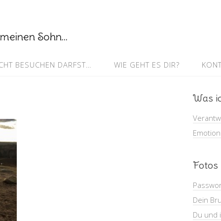
meinen Sohn...
CHT BESUCHEN DARFST…
WIE GEHT ES DIR?
KONT
Was ic
Verantw
Emotiona
Fotos
Passwor
Dein Br
Du und 