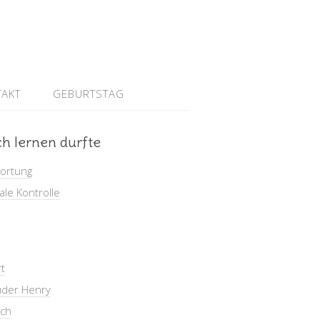
AKT
GEBURTSTAG
h lernen durfte
ortung
le Kontrolle
t
uder Henry
ich